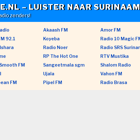
E.NL – LUISTER NAAR SURINAAM
adio zenders!
adio
Akaash FM
Amor FM
FM 92.1
Koyeba
Radio 10 Magic F
Ishara
Radio Noer
Radio SRS Surin
cme
RP The Hot One
RTV Mustika
Smooth FM
Sangeetmala sgm
Shalom Radio
l
Ujala
Vahon FM
bean FM
Pipel FM
Radio Brasa