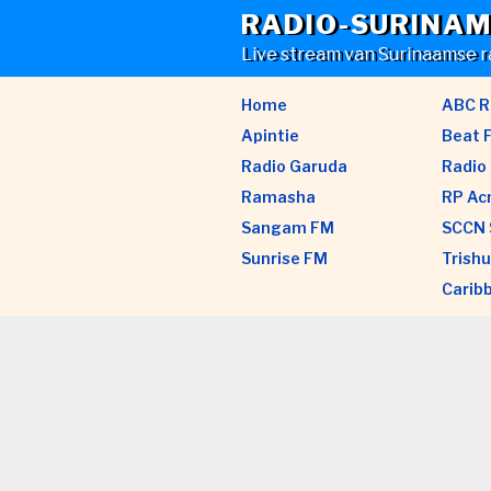
Skip
RADIO-SURINAM
to
Live stream van Surinaamse r
content
Home
ABC R
Apintie
Beat 
Radio Garuda
Radio 
Ramasha
RP A
Sangam FM
SCCN 
Sunrise FM
Trishu
Carib